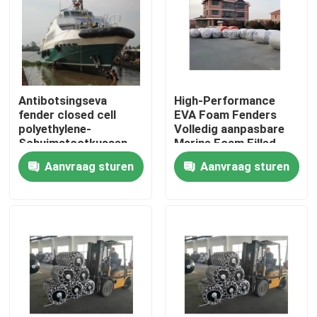
Fabrieksreis
Kwaliteitscontrole
Antibotsingseva
High-Performance
fender closed cell
EVA Foam Fenders
polyethylene-
Volledig aanpasbare
Contacteer ons
Schuimstootkussen
Marine Foam Filled
voor Bootjacht
Fenders
Aanvraag sturen
Aanvraag sturen
Nieuws
Gevallen
Yokohama Pneumatisch Stootkussen
hydro pneumatisch stootkussen