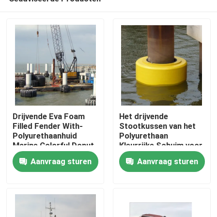
Drijvende Eva Foam
Het drijvende
Filled Fender With-
Stootkussen van het
Polyurethaanhuid
Polyurethaan
Marine Colorful Donut
Kleurrijke Schuim voor
Huis
Fender
Drijvend de
Aanvraag sturen
Aanvraag sturen
Doughnutstootkussen
van de
Producten
Bootbescherming
Ongeveer ons