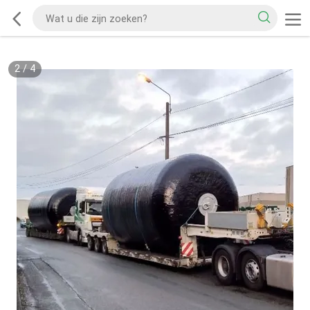
2
/
4