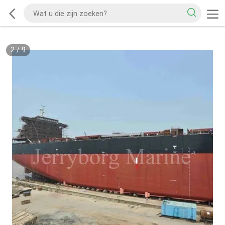
2
/
9