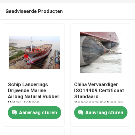
Geadviseerde Producten
Schip Lancerings
China Vervaardiger
Drijvende Marine
ISO14409 Certificaat
Huis
Airbag Natural Rubber
Standaard
Roller Zakken
Scheepslaunching en
1.5m*15m
Lifting Marine Rubber
Aanvraag sturen
Aanvraag sturen
Producten
Airbags
Ongeveer ons