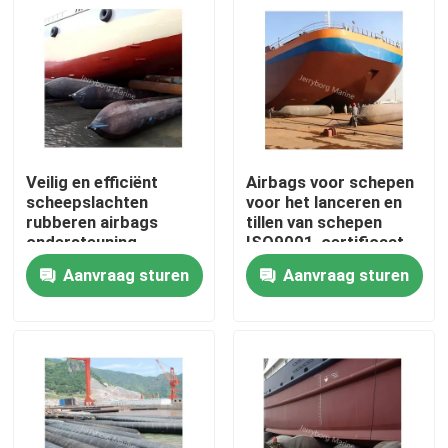
Fabrieksreis
Kwaliteitscontrole
Veilig en efficiënt
Airbags voor schepen
Contacteer ons
scheepslachten
voor het lanceren en
rubberen airbags
tillen van schepen
ondersteuning
ISO9001-certificaat
Nieuws
BV/CCS certificaat
Rubber Airbags
Aanvraag sturen
Aanvraag sturen
Gevallen
Yokohama Pneumatisch Stootkussen
hydro pneumatisch stootkussen