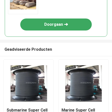
de scheepvaart Landing
Doorgaan
Geadviseerde Producten
Huis
Producten
Submarine Super Cell
Marine Super Cell
Ongeveer ons