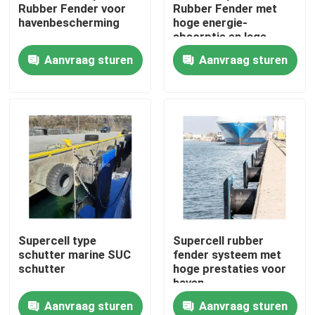
Rubber Fender voor
Rubber Fender met
havenbescherming
hoge energie-
absorptie en lage
Fabrieksreis
reactie kracht
Aanvraag sturen
Aanvraag sturen
Kwaliteitscontrole
Contacteer ons
Nieuws
Gevallen
Supercell type
Supercell rubber
schutter marine SUC
fender systeem met
Yokohama Pneumatisch Stootkussen
schutter
hoge prestaties voor
haven
Aanvraag sturen
Aanvraag sturen
hydro pneumatisch stootkussen