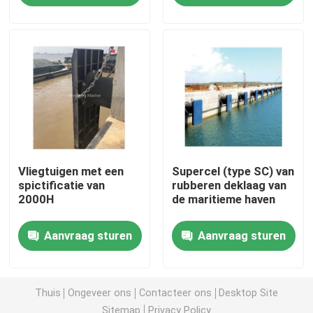
Drijvend Pneumatisch Stootkussen
Marien Rubberluchtkussen
schuim gevuld stootkussen
mariene olieslang
Vliegtuigen met een
Supercel (type SC) van
spictificatie van
rubberen deklaag van
2000H
de maritieme haven
Schip lanceringsluchtkussen
Aanvraag sturen
Aanvraag sturen
Zware Opheffende Luchtkussens
Thuis
Ongeveer ons
Contacteer ons
Desktop Site
Marine Navigation Buoy
Sitemap
Privacy Policy