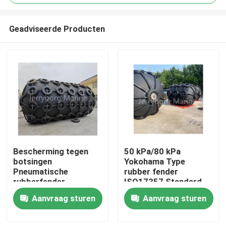
Geadviseerde Producten
Bescherming tegen
50 kPa/80 kPa
Huis
botsingen
Yokohama Type
Pneumatische
rubber fender
rubberfender
ISO17357 Standard
Producten
met hoge kwaliteit
Aanvraag sturen
Aanvraag sturen
bescherming
Ongeveer ons