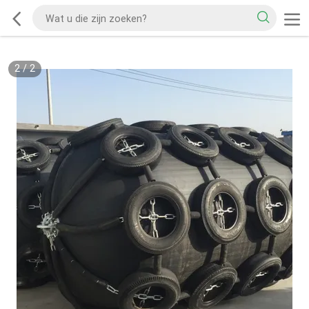
2
/
2