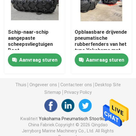
Drijvend Pneumatisch Stootkussen
Schip-naar-schip
Opblaasbare drijvende
Marien Rubberluchtkussen
aangepaste
pneumatische
scheepsvliegtuigen
rubberfenders van het
Boot
type Yokohama met
schuim gevuld stootkussen
rubbervliegtuigen
bandenketennet
Aanvraag sturen
Aanvraag sturen
Yokohama type
Pneumatische
mariene olieslang
vliegtuigen
Thuis
Ongeveer ons
Contacteer ons
Desktop Site
Schip lanceringsluchtkussen
Sitemap
Privacy Policy
Zware Opheffende Luchtkussens
Kwaliteit
Yokohama Pneumatisch Stootkussen
China Fabriek.Copyright © 2026 Qingdao
Marine Navigation Buoy
Jerryborg Marine Machinery Co., Ltd. All Rights