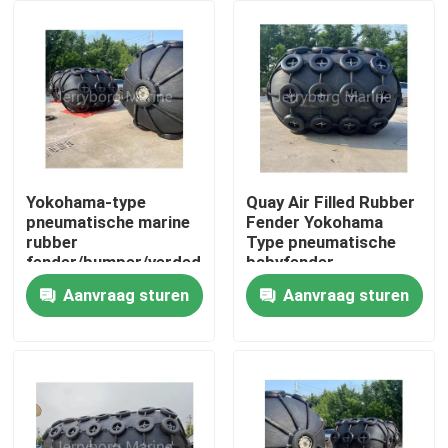
Fabrieksreis
Kwaliteitscontrole
Contacteer ons
Yokohama-type
Quay Air Filled Rubber
pneumatische marine
Fender Yokohama
rubber
Type pneumatische
Nieuws
fender/bumper/verdediging
babyfender
met ketting en
Aanvraag sturen
Aanvraag sturen
bandennet
Gevallen
Yokohama Pneumatisch Stootkussen
hydro pneumatisch stootkussen