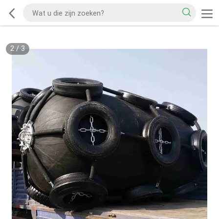
2
/
3