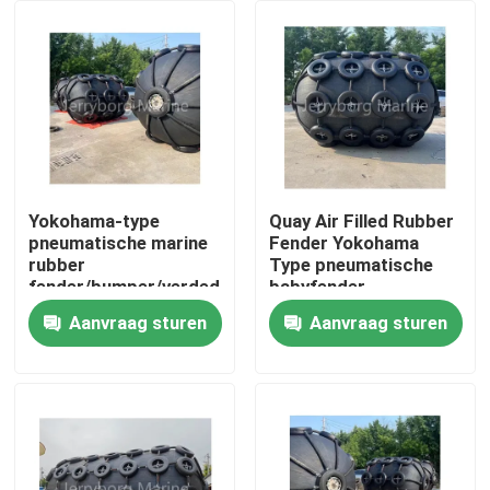
Fabrieksreis
Kwaliteitscontrole
Contacteer ons
Yokohama-type
Quay Air Filled Rubber
pneumatische marine
Fender Yokohama
rubber
Type pneumatische
Nieuws
fender/bumper/verdediging
babyfender
met ketting en
Aanvraag sturen
Aanvraag sturen
bandennet
Gevallen
Yokohama Pneumatisch Stootkussen
hydro pneumatisch stootkussen