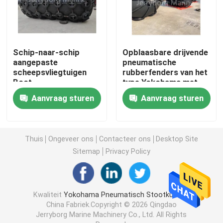
Drijvend Pneumatisch Stootkussen
Schip-naar-schip
Opblaasbare drijvende
Marien Rubberluchtkussen
aangepaste
pneumatische
scheepsvliegtuigen
rubberfenders van het
Boot
type Yokohama met
schuim gevuld stootkussen
rubbervliegtuigen
bandenketennet
Aanvraag sturen
Aanvraag sturen
Yokohama type
Pneumatische
mariene olieslang
vliegtuigen
Thuis
Ongeveer ons
Contacteer ons
Desktop Site
Schip lanceringsluchtkussen
Sitemap
Privacy Policy
Zware Opheffende Luchtkussens
Kwaliteit
Yokohama Pneumatisch Stootkussen
China Fabriek.Copyright © 2026 Qingdao
Marine Navigation Buoy
Jerryborg Marine Machinery Co., Ltd. All Rights