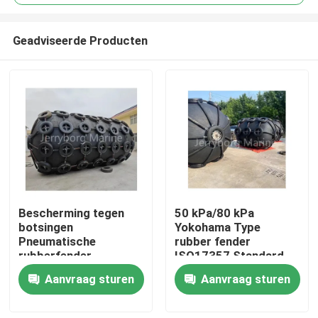
Geadviseerde Producten
Bescherming tegen
50 kPa/80 kPa
Huis
botsingen
Yokohama Type
Pneumatische
rubber fender
rubberfender
ISO17357 Standard
Producten
met hoge kwaliteit
Aanvraag sturen
Aanvraag sturen
bescherming
Ongeveer ons