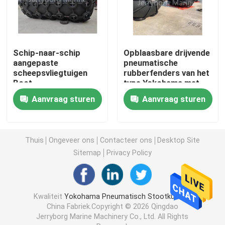
Drijvend Pneumatisch Stootkussen
Schip-naar-schip
Opblaasbare drijvende
Marien Rubberluchtkussen
aangepaste
pneumatische
scheepsvliegtuigen
rubberfenders van het
Boot
type Yokohama met
schuim gevuld stootkussen
rubbervliegtuigen
bandenketennet
Aanvraag sturen
Aanvraag sturen
Yokohama type
Pneumatische
mariene olieslang
vliegtuigen
Thuis
Ongeveer ons
Contacteer ons
Desktop Site
Schip lanceringsluchtkussen
Sitemap
Privacy Policy
Zware Opheffende Luchtkussens
Kwaliteit
Yokohama Pneumatisch Stootkussen
China Fabriek.Copyright © 2026 Qingdao
Marine Navigation Buoy
Jerryborg Marine Machinery Co., Ltd. All Rights