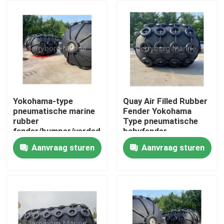
Fabrieksreis
Kwaliteitscontrole
Contacteer ons
Yokohama-type
Quay Air Filled Rubber
pneumatische marine
Fender Yokohama
rubber
Type pneumatische
Nieuws
fender/bumper/verdediging
babyfender
met ketting en
Aanvraag sturen
Aanvraag sturen
bandennet
Gevallen
Yokohama Pneumatisch Stootkussen
hydro pneumatisch stootkussen