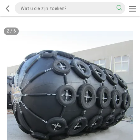
2
/
6