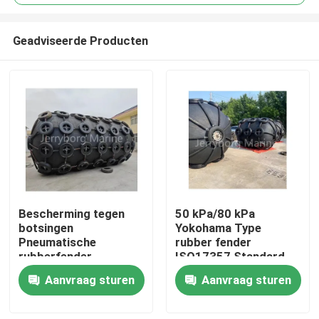
Geadviseerde Producten
Bescherming tegen
50 kPa/80 kPa
Huis
botsingen
Yokohama Type
Pneumatische
rubber fender
rubberfender
ISO17357 Standard
Producten
met hoge kwaliteit
Aanvraag sturen
Aanvraag sturen
bescherming
Ongeveer ons